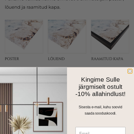
lõuend ja raamitud kapa.
Fotokapal on kitsas 1cm harjatud alumiiniumraam.
Kingime Sulle
Valikus on matt must, kuldne ja hõbedane toon.
järgmiselt ostult
-10% allahindlust!
Sisesta e-mail, kuhu soovid
saada sooduskoodi.