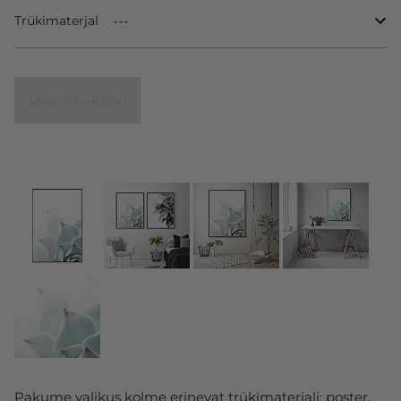
Trükimaterjal
Lisa ostukorvi
Pakume valikus kolme erinevat trükimaterjali: poster,