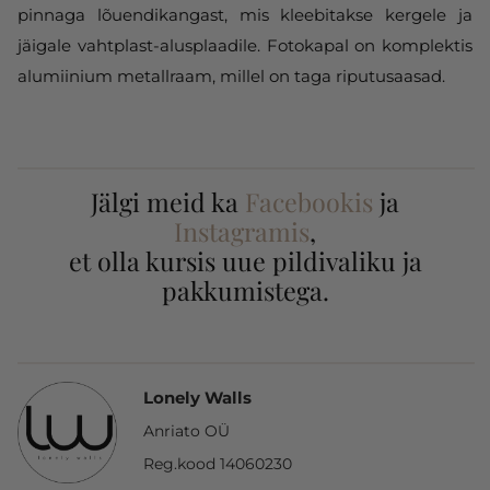
pinnaga lõuendikangast, mis kleebitakse kergele ja
jäigale vahtplast-alusplaadile. Fotokapal on komplektis
alumiinium metallraam, millel on taga riputusaasad.
Jälgi meid ka
Facebookis
ja
Instagramis
,
et olla kursis uue pildivaliku ja
pakkumistega.
Lonely Walls
Anriato OÜ
Reg.kood 14060230