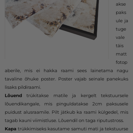
akse
paks
ule ja
tuge
vale
täis
matt
fotop
aberile, mis ei hakka raami sees lainetama nagu
tavaline õhuke poster. Poster vajab seinale panekuks
lisaks pildiraami.
Lõuend
trükitakse matile ja kergelt tekstuursele
lõuendikangale, mis pinguldatakse 2cm paksusele
puidust alusraamile. Pilt jätkub ka raami külgedel, mis
tagab kauni viimistluse. Lõuendil on taga riputustross.
Kapa
trükkimiseks kasutame samuti mati ja tekstuurse