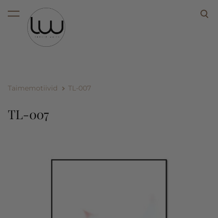
lisati ostukorvi.
Vaata ostukorvi
Taimemotiivid
TL-007
TL-007