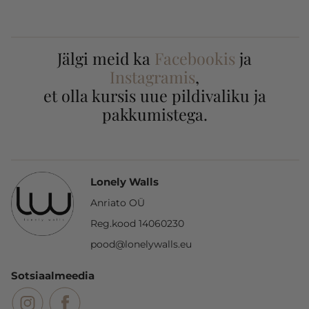
Jälgi meid ka
Facebookis
ja
Instagramis
,
et olla kursis uue pildivaliku ja
pakkumistega.
Lonely Walls
Anriato OÜ
Reg.kood 14060230
pood@lonelywalls.eu
Sotsiaalmeedia