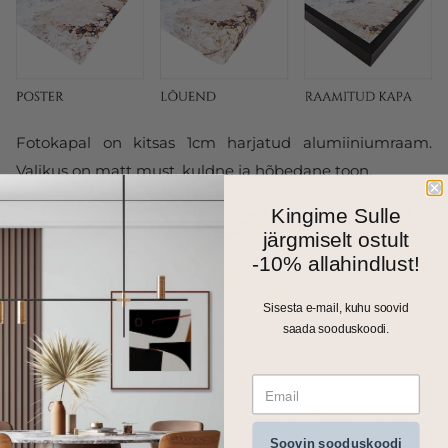
Fotokapal on kitsas 1cm harjatud alumiiniumraam.
Valikus on matt must, kuldne ja hõbedane toon.
Kingime Sulle
järgmiselt ostult
-10% allahindlust!
Sisesta e-mail, kuhu soovid
saada sooduskoodi.
Kõik meie seinapildid, fotolõuendid ja kapad trükitakse
Soovin sooduskoodi
ja valmistatakse Eestis. Väiksemad formaadid saadame