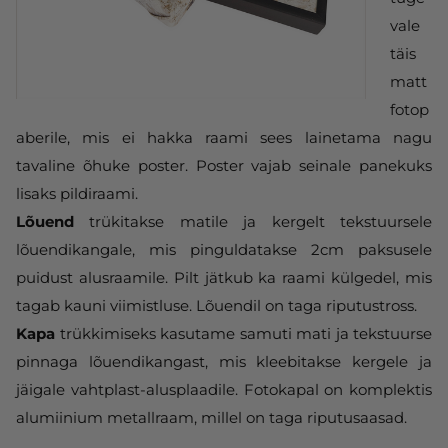
vale
täis
matt
fotop
aberile, mis ei hakka raami sees lainetama nagu
tavaline õhuke poster. Poster vajab seinale panekuks
lisaks pildiraami.
Lõuend
trükitakse matile ja kergelt tekstuursele
lõuendikangale, mis pinguldatakse 2cm paksusele
puidust alusraamile. Pilt jätkub ka raami külgedel, mis
tagab kauni viimistluse. Lõuendil on taga riputustross.
Kapa
trükkimiseks kasutame samuti mati ja tekstuurse
pinnaga lõuendikangast, mis kleebitakse kergele ja
jäigale vahtplast-alusplaadile. Fotokapal on komplektis
alumiinium metallraam, millel on taga riputusaasad.