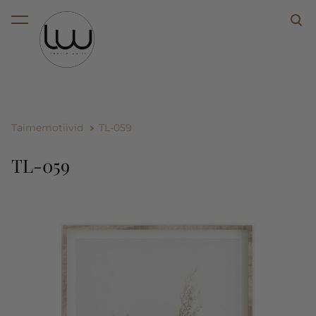
lisati ostukorvi.
Vaata ostukorvi
Taimemotiivid
TL-059
TL-059