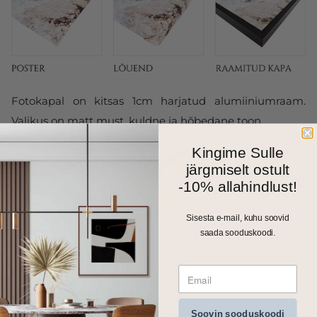
Fotokapal on kitsas 1cm harjatud alumiiniumraam.
Valikus on matt must, kuldne ja hõbedane toon.
Kingime Sulle
järgmiselt ostult
-10% allahindlust!
Sisesta e-mail, kuhu soovid
saada sooduskoodi.
Kõik meie seinapildid, fotolõuendid ja kapad trükitakse
Soovin sooduskoodi
ja valmistatakse Eestis. Väiksemad formaadid saadame