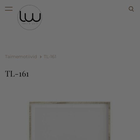
lisati ostukorvi.
Vaata ostukorvi
Taimemotiivid
TL-161
TL-161