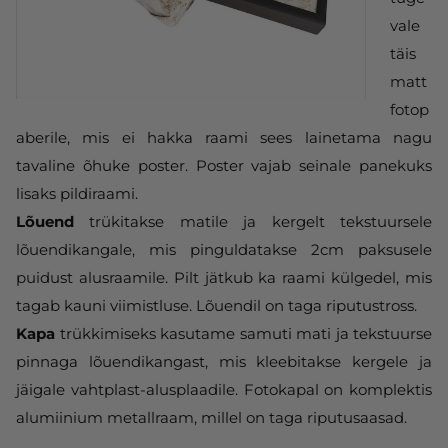
vale
täis
matt
fotop
aberile, mis ei hakka raami sees lainetama nagu
tavaline õhuke poster. Poster vajab seinale panekuks
lisaks pildiraami.
Lõuend
trükitakse matile ja kergelt tekstuursele
lõuendikangale, mis pinguldatakse 2cm paksusele
puidust alusraamile. Pilt jätkub ka raami külgedel, mis
tagab kauni viimistluse. Lõuendil on taga riputustross.
Kapa
trükkimiseks kasutame samuti mati ja tekstuurse
pinnaga lõuendikangast, mis kleebitakse kergele ja
jäigale vahtplast-alusplaadile. Fotokapal on komplektis
alumiinium metallraam, millel on taga riputusaasad.