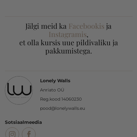
Jälgi meid ka
Facebookis
ja
Instagramis
,
et olla kursis uue pildivaliku ja
pakkumistega.
Lonely Walls
Anriato OÜ
Reg.kood 14060230
pood@lonelywalls.eu
Sotsiaalmeedia