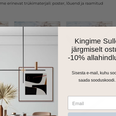
e erinevat trükimaterjali: poster, lõuend ja raamitud
Kingime Sull
järgmiselt ost
-10% allahindl
Sisesta e-mail, kuhu so
saada sooduskoodi.
as 1cm harjatud alumiiniumraam. Valikus on matt must,
 toon.