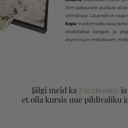
2cm paksusele puidust alusr
viimistluse. Lõuendil on taga 
Kapa
trükkimiseks kasutame 
kleebitakse kergele ja jäi
alumiinium metallraam, mille
Jälgi meid ka
Facebookis
j
et olla kursis uue pildivaliku