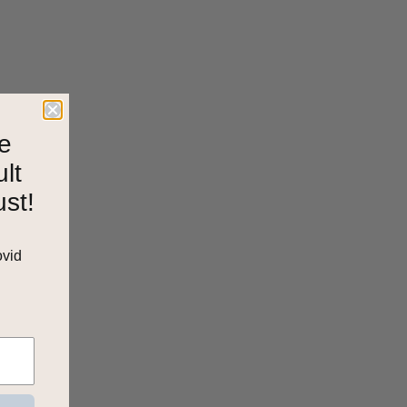
e
ult
ust!
ovid