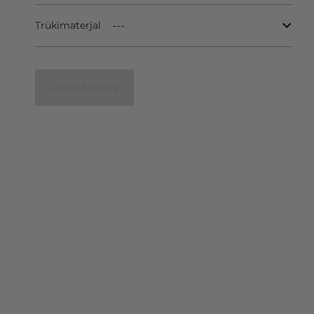
Trükimaterjal
Lisa ostukorvi