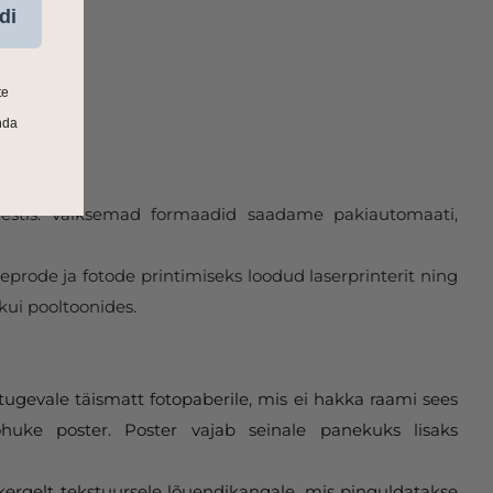
di
te
nda
 Eestis. Väiksemad formaadid saadame pakiautomaati,
eprode ja fotode printimiseks loodud laserprinterit ning
kui pooltoonides.
tugevale täismatt fotopaberile, mis ei hakka raami sees
huke poster. Poster vajab seinale panekuks lisaks
 kergelt tekstuursele lõuendikangale, mis pinguldatakse