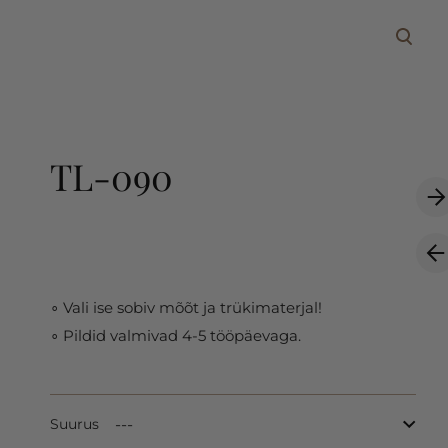
lisati ostukorvi.
Vaata ostukorvi
TL-090
∘ Vali ise sobiv mõõt ja trükimaterjal!
∘ Pildid valmivad 4-5 tööpäevaga.
Suurus