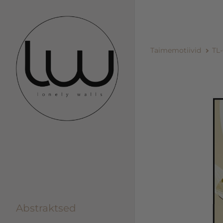
Taimemotiivid
TL
Abstraktsed