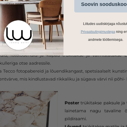
Soovin sooduskoo
Liitudes uudiskirjaga nõustu
Privaatsutingimustega
ning e
andmete töötlemisega.
ldid, fotolõuendid ja kapad trükitakse ja valmistatakse
ulleriga otse aadressile.
Tecco fotopabereid ja lõuendikangast, spetsiaalselt kunstir
tvärve, mis kindlustavad rikkaliku ja sügava värvi nii põhi- 
Poster
trükitakse paksule ja 
lainetama nagu tavaline õ
pildiraami.
Lõuend
trükitakse matile ja