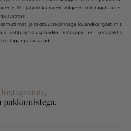
aamile. Pilt jätkub ka raami külgedel, mis tagab kauni
riputustross.
samuti mati ja tekstuurse pinnaga lõuendikangast, mis
gale vahtplast-alusplaadile. Fotokapal on komplektis
l on taga riputusaasad.
a
Instagramis
,
 ja pakkumistega.