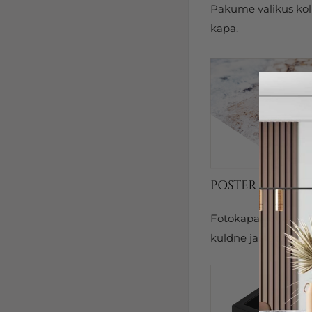
Pakume valikus kolm
kapa.
Fotokapal on kits
kuldne ja hõbedane