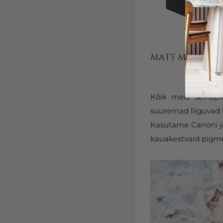
Kõik meie seinapi
suuremad liiguvad k
Kasutame Canoni ja 
kauakestvaid pigmen