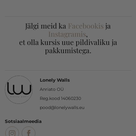
Jälgi meid ka
Facebookis
ja
Instagramis
,
et olla kursis uue pildivaliku ja
pakkumistega.
Lonely Walls
Anriato OÜ
Reg.kood 14060230
pood@lonelywalls.eu
Sotsiaalmeedia