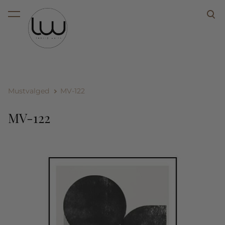
lisati ostukorvi.
Vaata ostukorvi
Mustvalged
MV-122
MV-122