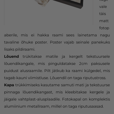
vale
täis
matt
fotop
aberile, mis ei hakka raami sees lainetama nagu
tavaline õhuke poster. Poster vajab seinale panekuks
lisaks pildiraami.
Lõuend
trükitakse matile ja kergelt tekstuursele
lõuendikangale, mis pinguldatakse 2cm paksusele
puidust alusraamile. Pilt jätkub ka raami külgedel, mis
tagab kauni viimistluse. Lõuendil on taga riputustross.
Kapa
trükkimiseks kasutame samuti mati ja tekstuurse
pinnaga lõuendikangast, mis kleebitakse kergele ja
jäigale vahtplast-alusplaadile. Fotokapal on komplektis
alumiinium metallraam, millel on taga riputusaasad.