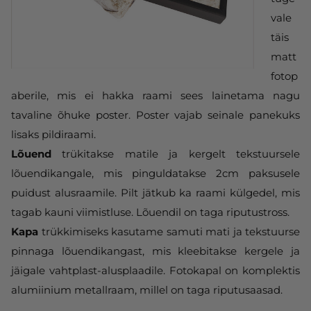
vale
täis
matt
fotop
aberile, mis ei hakka raami sees lainetama nagu
tavaline õhuke poster. Poster vajab seinale panekuks
lisaks pildiraami.
Lõuend
trükitakse matile ja kergelt tekstuursele
lõuendikangale, mis pinguldatakse 2cm paksusele
puidust alusraamile. Pilt jätkub ka raami külgedel, mis
tagab kauni viimistluse. Lõuendil on taga riputustross.
Kapa
trükkimiseks kasutame samuti mati ja tekstuurse
pinnaga lõuendikangast, mis kleebitakse kergele ja
jäigale vahtplast-alusplaadile. Fotokapal on komplektis
alumiinium metallraam, millel on taga riputusaasad.