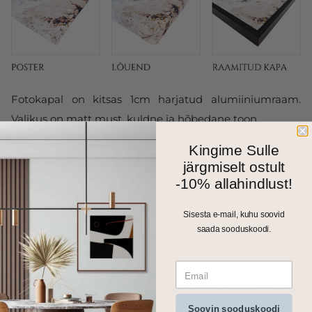
Fotokapal on kitsas 1cm harjatud alumiiniumraam.
Valikus on matt must, kuldne ja hõbedane toon.
Kingime Sulle
järgmiselt ostult
-10% allahindlust!
Sisesta e-mail, kuhu soovid
saada sooduskoodi.
Kõik meie seinapildid, fotolõuendid ja kapad trükitakse
Soovin sooduskoodi
ja valmistatakse Eestis. Väiksemad formaadid saadame