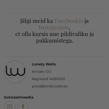
Jälgi meid ka
Facebookis
ja
Instagramis
,
et olla kursis uue pildivaliku ja
pakkumistega.
Lonely Walls
Anriato OÜ
Reg.kood 14060230
pood@lonelywalls.eu
Sotsiaalmeedia