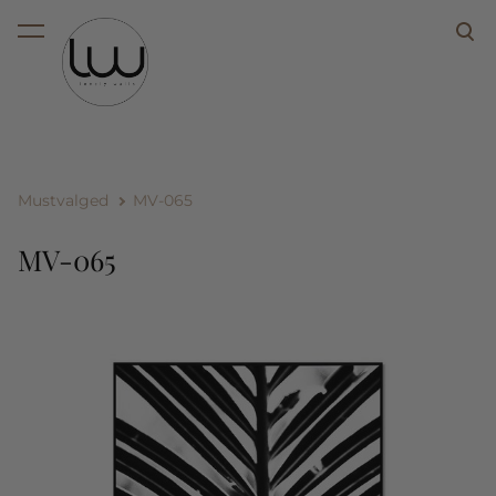
lisati ostukorvi.
Vaata ostukorvi
Mustvalged
MV-065
MV-065