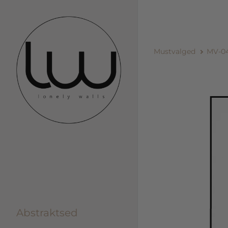
Mustvalged
MV-0
Abstraktsed