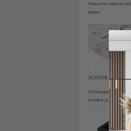
Pakume valikus kolm
kapa.
Fotokapal on kits
kuldne ja hõbedane