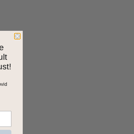
e
ult
ust!
ovid