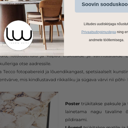
Soovin sooduskoo
Liitudes uudiskirjaga nõustu
Privaatsutingimustega
ning e
andmete töötlemisega.
ldid, fotolõuendid ja kapad trükitakse ja valmistatakse
ulleriga otse aadressile.
Tecco fotopabereid ja lõuendikangast, spetsiaalselt kunstir
tvärve, mis kindlustavad rikkaliku ja sügava värvi nii põhi- 
Poster
trükitakse paksule ja 
lainetama nagu tavaline õ
pildiraami.
Lõuend
trükitakse matile ja