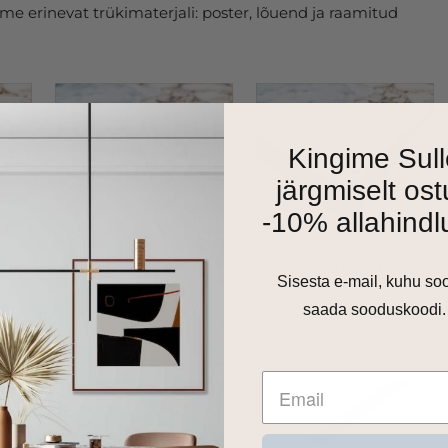
e erinevat trükimaterjali: poster, lõuend ja raamitud
Kingime Sull
järgmiselt ost
-10% allahindl
Sisesta e-mail, kuhu so
saada sooduskoodi.
as 1cm harjatud alumiiniumraam. Valikus on matt must,
 toon.