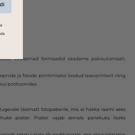
di
te
nda
 Eestis. Väiksemad formaadid saadame pakiautomaati,
eprode ja fotode printimiseks loodud laserprinterit ning
kui pooltoonides.
tugevale täismatt fotopaberile, mis ei hakka raami sees
huke poster. Poster vajab seinale panekuks lisaks
 kergelt tekstuursele lõuendikangale, mis pinguldatakse