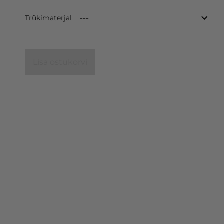
Trükimaterjal
Lisa ostukorvi