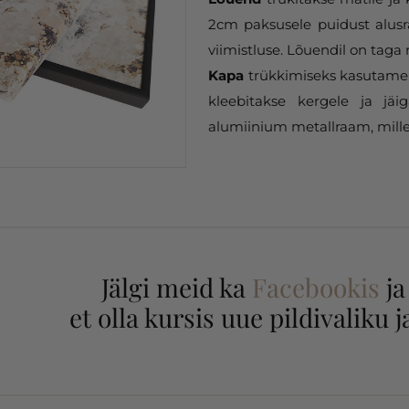
2cm paksusele puidust alusr
viimistluse. Lõuendil on taga 
Kapa
trükkimiseks kasutame 
kleebitakse kergele ja jäi
alumiinium metallraam, mille
Jälgi meid ka
Facebookis
j
et olla kursis uue pildivaliku