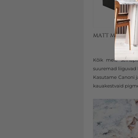
Kõik meie seinapi
suuremad liiguvad k
Kasutame Canoni ja 
kauakestvaid pigmen