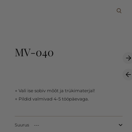
lisati ostukorvi.
Vaata ostukorvi
MV-040
∘ Vali ise sobiv mõõt ja trükimaterjal!
∘ Pildid valmivad 4-5 tööpäevaga.
Suurus