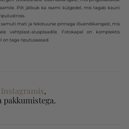
aamile. Pilt jätkub ka raami külgedel, mis tagab kauni
riputustross.
samuti mati ja tekstuurse pinnaga lõuendikangast, mis
gale vahtplast-alusplaadile. Fotokapal on komplektis
l on taga riputusaasad.
a
Instagramis
,
 ja pakkumistega.