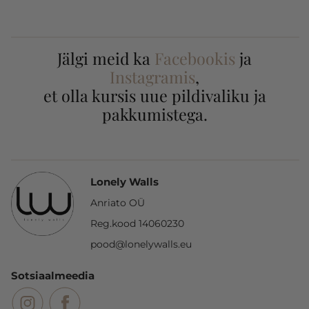
Jälgi meid ka
Facebookis
ja
Instagramis
,
et olla kursis uue pildivaliku ja
pakkumistega.
Lonely Walls
Anriato OÜ
Reg.kood 14060230
pood@lonelywalls.eu
Sotsiaalmeedia