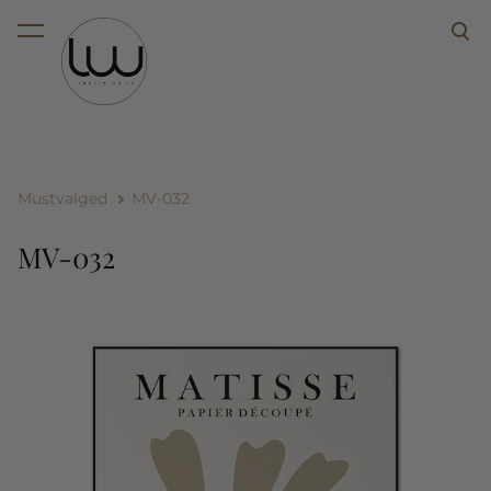
lisati ostukorvi.
Vaata ostukorvi
Mustvalged
MV-032
MV-032