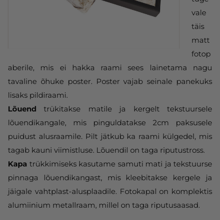
vale
täis
matt
fotop
aberile, mis ei hakka raami sees lainetama nagu
tavaline õhuke poster. Poster vajab seinale panekuks
lisaks pildiraami.
Lõuend
trükitakse matile ja kergelt tekstuursele
lõuendikangale, mis pinguldatakse 2cm paksusele
puidust alusraamile. Pilt jätkub ka raami külgedel, mis
tagab kauni viimistluse. Lõuendil on taga riputustross.
Kapa
trükkimiseks kasutame samuti mati ja tekstuurse
pinnaga lõuendikangast, mis kleebitakse kergele ja
jäigale vahtplast-alusplaadile. Fotokapal on komplektis
alumiinium metallraam, millel on taga riputusaasad.