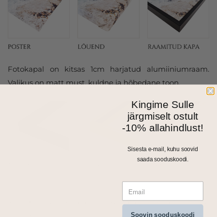
Fotokapal on kitsas 1cm harjatud alumiiniumraam.
Valikus on matt must, kuldne ja hõbedane toon.
Kingime Sulle
järgmiselt ostult
-10% allahindlust!
Sisesta e-mail, kuhu soovid
saada sooduskoodi.
Kõik meie seinapildid, fotolõuendid ja kapad trükitakse
Soovin sooduskoodi
ja valmistatakse Eestis. Väiksemad formaadid saadame