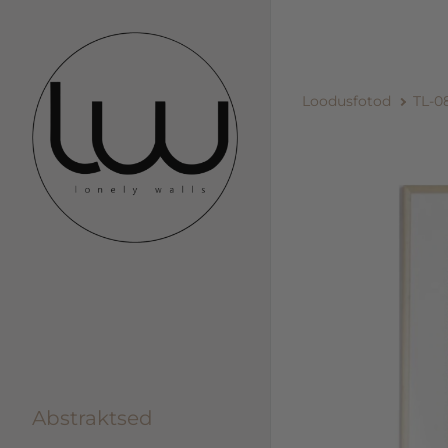
Loodusfotod
TL-0
Abstraktsed