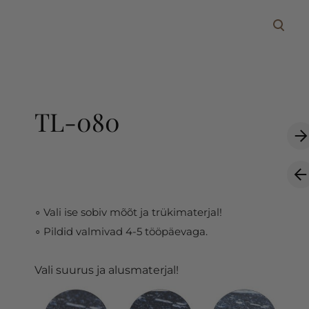
lisati ostukorvi.
Vaata ostukorvi
TL-080
∘ Vali ise sobiv mõõt ja trükimaterjal!
∘ Pildid valmivad 4-5 tööpäevaga.
Vali suurus ja alusmaterjal!