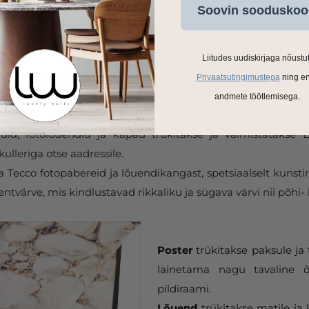
Soovin sooduskoo
Liitudes uudiskirjaga nõustu
Privaatsutingimustega
ning e
andmete töötlemisega.
ldid, fotolõuendid ja kapad trükitakse ja valmistatakse
ulleriga otse aadressile.
Tecco fotopabereid ja lõuendikangast, spetsiaalselt kunstir
tvärve, mis kindlustavad rikkaliku ja sügava värvi nii põhi- 
Poster
trükitakse paksule ja 
lainetama nagu tavaline õ
pildiraami.
Lõuend
trükitakse matile ja