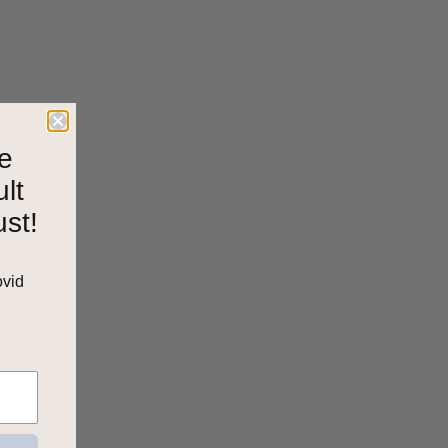
e
ult
ust!
ovid