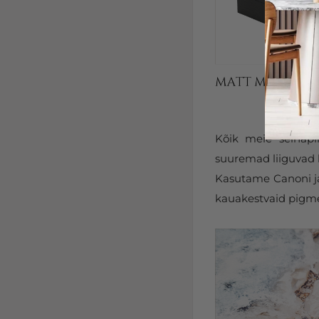
Kõik meie seinapi
suuremad liiguvad k
Kasutame Canoni ja 
kauakestvaid pigmen