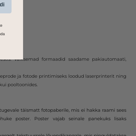
di
te
nda
 Eestis. Väiksemad formaadid saadame pakiautomaati,
eprode ja fotode printimiseks loodud laserprinterit ning
kui pooltoonides.
tugevale täismatt fotopaberile, mis ei hakka raami sees
huke poster. Poster vajab seinale panekuks lisaks
 kergelt tekstuursele lõuendikangale, mis pinguldatakse