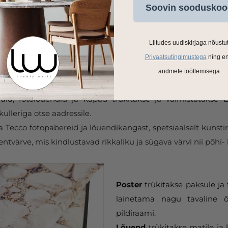
Soovin sooduskoo
Liitudes uudiskirjaga nõustu
Privaatsutingimustega
ning e
andmete töötlemisega.
ldid, fotolõuendid ja kapad trükitakse ja valmistatakse
ulleriga otse aadressile.
Tecco fotopabereid ja lõuendikangast, spetsiaalselt kunstir
tvärve, mis kindlustavad rikkaliku ja sügava värvi nii põhi- 
Poster
trükitakse paksule ja 
lainetama nagu tavaline õ
pildiraami.
Lõuend
trükitakse matile ja