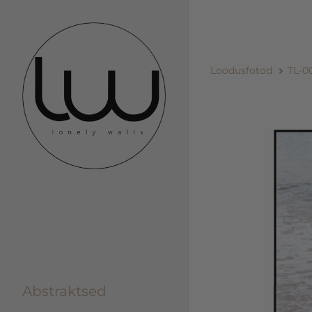
Loodusfotod
TL-0
Abstraktsed