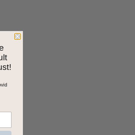
e
ult
ust!
ovid