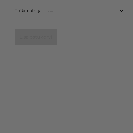
Trükimaterjal
Lisa ostukorvi