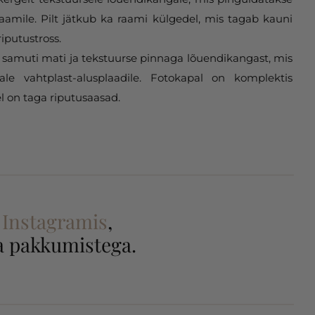
aamile. Pilt jätkub ka raami külgedel, mis tagab kauni
riputustross.
samuti mati ja tekstuurse pinnaga lõuendikangast, mis
gale vahtplast-alusplaadile. Fotokapal on komplektis
l on taga riputusaasad.
a
Instagramis
,
 ja pakkumistega.