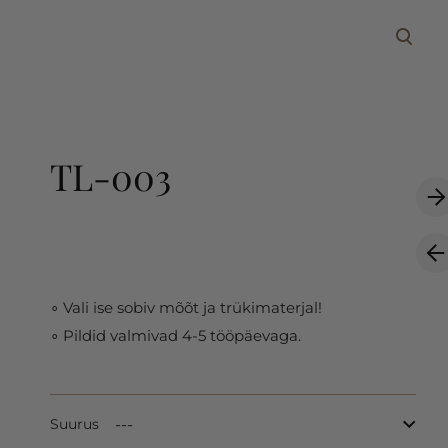
lisati ostukorvi.
Vaata ostukorvi
TL-003
∘ Vali ise sobiv mõõt ja trükimaterjal!
∘ Pildid valmivad 4-5 tööpäevaga.
Suurus