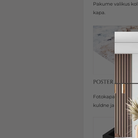
Pakume valikus kolm
kapa.
Fotokapal on kits
kuldne ja hõbedane