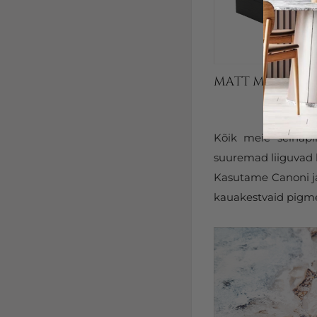
Kõik meie seinapi
suuremad liiguvad k
Kasutame Canoni ja 
kauakestvaid pigmen