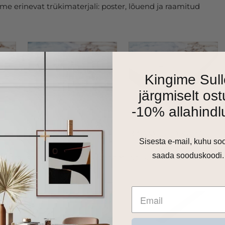
e erinevat trükimaterjali: poster, lõuend ja raamitud
Kingime Sull
järgmiselt ost
-10% allahindl
Sisesta e-mail, kuhu so
saada sooduskoodi.
as 1cm harjatud alumiiniumraam. Valikus on matt must,
 toon.