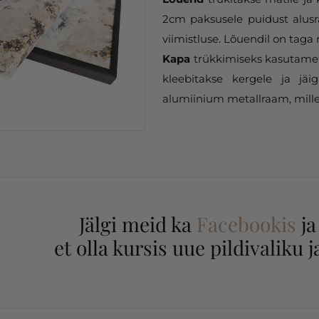
2cm paksusele puidust alusr
viimistluse. Lõuendil on taga 
Kapa
trükkimiseks kasutame 
kleebitakse kergele ja jäi
alumiinium metallraam, mille
Jälgi meid ka
Facebookis
j
et olla kursis uue pildivaliku