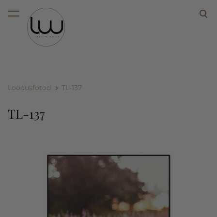
lisati ostukorvi.
Vaata ostukorvi
Loodusfotod
TL-137
TL-137