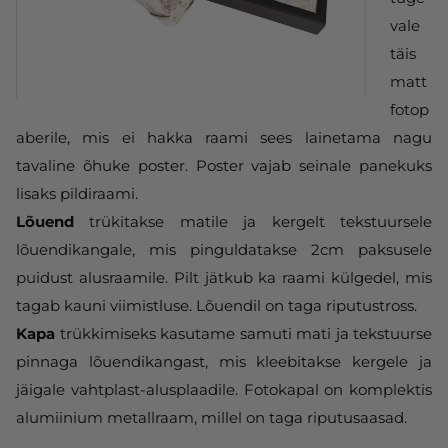
vale
täis
matt
fotop
aberile, mis ei hakka raami sees lainetama nagu
tavaline õhuke poster. Poster vajab seinale panekuks
lisaks pildiraami.
Lõuend
trükitakse matile ja kergelt tekstuursele
lõuendikangale, mis pinguldatakse 2cm paksusele
puidust alusraamile. Pilt jätkub ka raami külgedel, mis
tagab kauni viimistluse. Lõuendil on taga riputustross.
Kapa
trükkimiseks kasutame samuti mati ja tekstuurse
pinnaga lõuendikangast, mis kleebitakse kergele ja
jäigale vahtplast-alusplaadile. Fotokapal on komplektis
alumiinium metallraam, millel on taga riputusaasad.