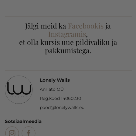
Jälgi meid ka
Facebookis
ja
Instagramis
,
et olla kursis uue pildivaliku ja
pakkumistega.
Lonely Walls
Anriato OÜ
Reg.kood 14060230
pood@lonelywalls.eu
Sotsiaalmeedia