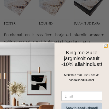
Fotokapal on kitsas 1cm harjatud alumiiniumraam.
Valikus on matt must, kuldne ja hõbedane toon.
Kingime Sulle
järgmiselt ostult
-10% allahindlust!
Sisesta e-mail, kuhu soovid
saada sooduskoodi.
Kõik meie seinapildid, fotolõuendid ja kapad trükitakse
Soovin sooduskoodi
ja valmistatakse Eestis. Väiksemad formaadid saadame