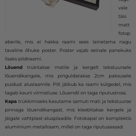
vale
täis
matt
fotop
aberile, mis ei hakka raami sees lainetama nagu
tavaline õhuke poster. Poster vajab seinale panekuks
lisaks pildiraami.
Lõuend
trükitakse matile ja kergelt tekstuursele
lõuendikangale, mis pinguldatakse 2cm paksusele
puidust alusraamile. Pilt jätkub ka raami külgedel, mis
tagab kauni viimistluse. Lõuendil on taga riputustross.
Kapa
trükkimiseks kasutame samuti mati ja tekstuurse
pinnaga lõuendikangast, mis kleebitakse kergele ja
jäigale vahtplast-alusplaadile. Fotokapal on komplektis
alumiinium metallraam, millel on taga riputusaasad.