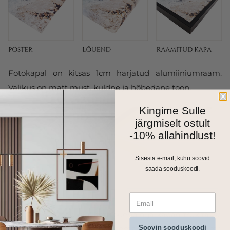
Fotokapal on kitsas 1cm harjatud alumiiniumraam.
Valikus on matt must, kuldne ja hõbedane toon.
Kingime Sulle
järgmiselt ostult
-10% allahindlust!
Sisesta e-mail, kuhu soovid
saada sooduskoodi.
Kõik meie seinapildid, fotolõuendid ja kapad trükitakse
Soovin sooduskoodi
ja valmistatakse Eestis. Väiksemad formaadid saadame