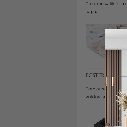
Pakume valikus kolm
kapa.
Fotokapal on kits
kuldne ja hõbedane