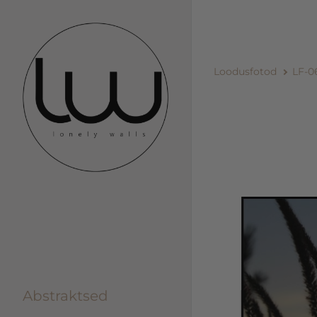
Loodusfotod
LF-0
Abstraktsed