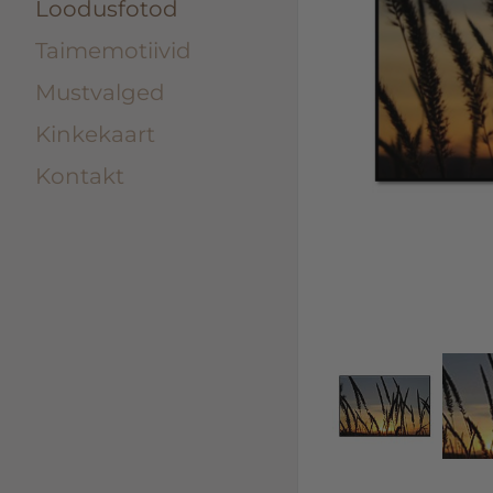
Loodusfotod
Taimemotiivid
Mustvalged
Kinkekaart
Kontakt