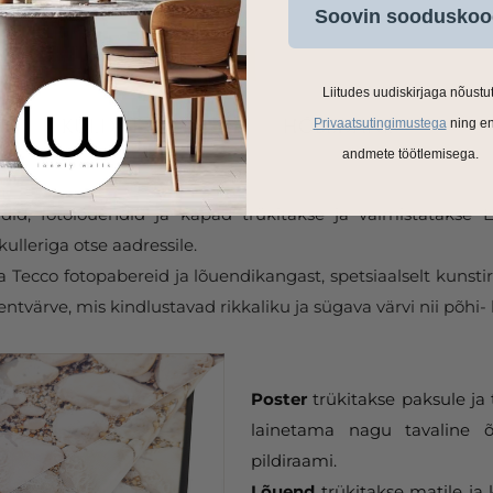
Soovin sooduskoo
Liitudes uudiskirjaga nõustu
Privaatsutingimustega
ning e
andmete töötlemisega.
ldid, fotolõuendid ja kapad trükitakse ja valmistatakse
ulleriga otse aadressile.
Tecco fotopabereid ja lõuendikangast, spetsiaalselt kunstir
tvärve, mis kindlustavad rikkaliku ja sügava värvi nii põhi- 
Poster
trükitakse paksule ja 
lainetama nagu tavaline õ
pildiraami.
Lõuend
trükitakse matile ja