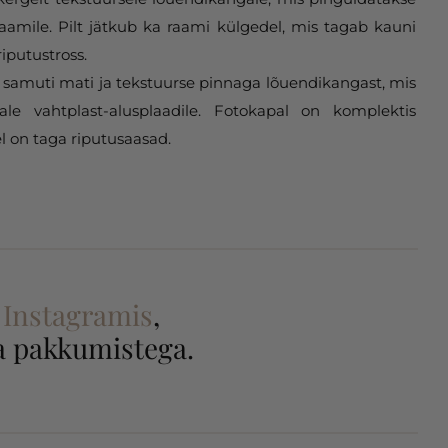
aamile. Pilt jätkub ka raami külgedel, mis tagab kauni
riputustross.
samuti mati ja tekstuurse pinnaga lõuendikangast, mis
gale vahtplast-alusplaadile. Fotokapal on komplektis
l on taga riputusaasad.
a
Instagramis
,
 ja pakkumistega.