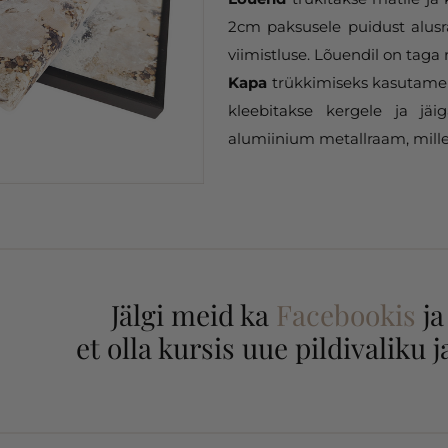
2cm paksusele puidust alusr
viimistluse. Lõuendil on taga 
Kapa
trükkimiseks kasutame 
kleebitakse kergele ja jäi
alumiinium metallraam, mille
Jälgi meid ka
Facebookis
j
et olla kursis uue pildivaliku