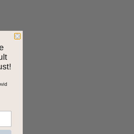
e
ult
ust!
ovid