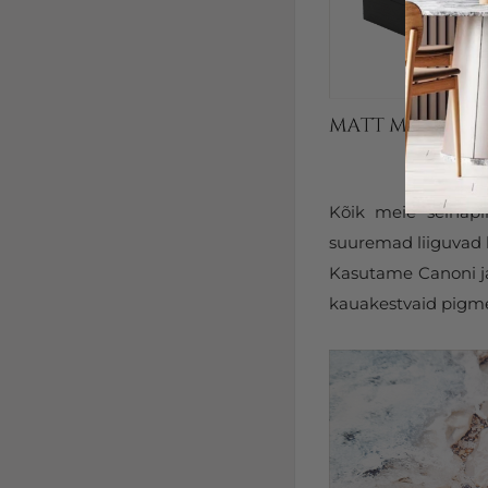
Kõik meie seinapi
suuremad liiguvad k
Kasutame Canoni ja 
kauakestvaid pigmen