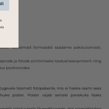
di
te
nda
 Eestis. Väiksemad formaadid saadame pakiautomaati,
eprode ja fotode printimiseks loodud laserprinterit ning
kui pooltoonides.
tugevale täismatt fotopaberile, mis ei hakka raami sees
huke poster. Poster vajab seinale panekuks lisaks
 kergelt tekstuursele lõuendikangale, mis pinguldatakse