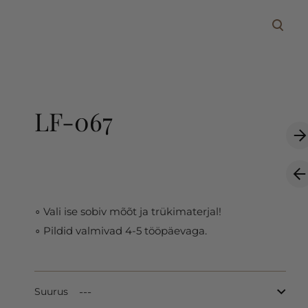
lisati ostukorvi.
Vaata ostukorvi
LF-067
∘ Vali ise sobiv mõõt ja trükimaterjal!
∘ Pildid valmivad 4-5 tööpäevaga.
Suurus