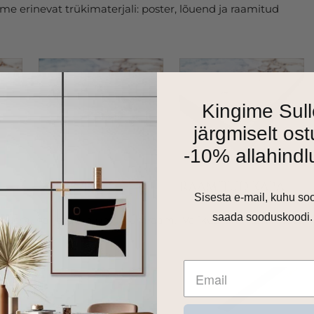
e erinevat trükimaterjali: poster, lõuend ja raamitud
Kingime Sull
järgmiselt ost
-10% allahindl
Sisesta e-mail, kuhu so
saada sooduskoodi.
as 1cm harjatud alumiiniumraam. Valikus on matt must,
 toon.