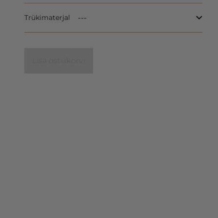
Trükimaterjal
Lisa ostukorvi