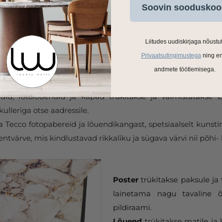
Soovin sooduskoo
Liitudes uudiskirjaga nõustu
Privaatsutingimustega
ning e
andmete töötlemisega.
ldid, fotolõuendid ja kapad trükitakse ja valmistatakse
ulleriga otse aadressile.
Tecco fotopabereid ja lõuendikangast, spetsiaalselt kunstir
tvärve, mis kindlustavad rikkaliku ja sügava värvi nii põhi- 
Poster
trükitakse paksule ja 
lainetama nagu tavaline õ
pildiraami.
Lõuend
trükitakse matile ja