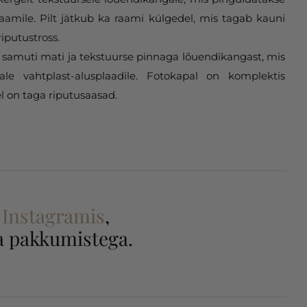
aamile. Pilt jätkub ka raami külgedel, mis tagab kauni
riputustross.
samuti mati ja tekstuurse pinnaga lõuendikangast, mis
gale vahtplast-alusplaadile. Fotokapal on komplektis
l on taga riputusaasad.
a
Instagramis
,
 ja pakkumistega.