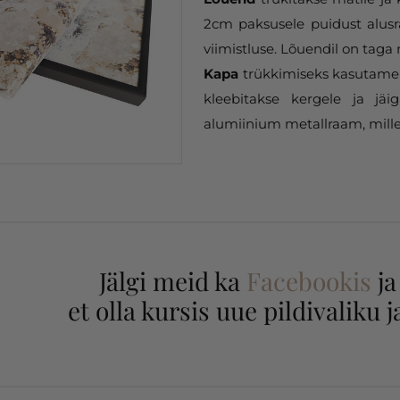
2cm paksusele puidust alusr
viimistluse. Lõuendil on taga 
Kapa
trükkimiseks kasutame 
kleebitakse kergele ja jäi
alumiinium metallraam, mille
Jälgi meid ka
Facebookis
j
et olla kursis uue pildivaliku