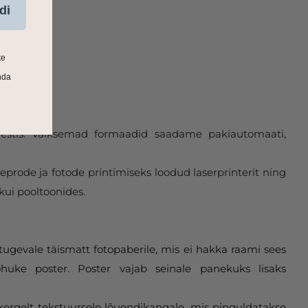
di
te
nda
 Eestis. Väiksemad formaadid saadame pakiautomaati,
eprode ja fotode printimiseks loodud laserprinterit ning
kui pooltoonides.
tugevale täismatt fotopaberile, mis ei hakka raami sees
huke poster. Poster vajab seinale panekuks lisaks
 kergelt tekstuursele lõuendikangale, mis pinguldatakse