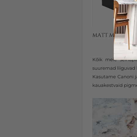
Kõik meie seinapi
suuremad liiguvad k
Kasutame Canoni ja 
kauakestvaid pigmen