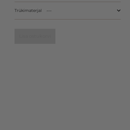
Trükimaterjal
Lisa ostukorvi