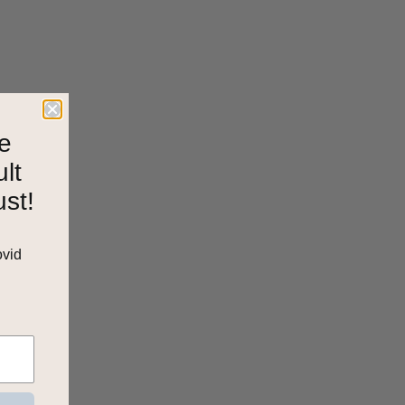
e
ult
ust!
ovid