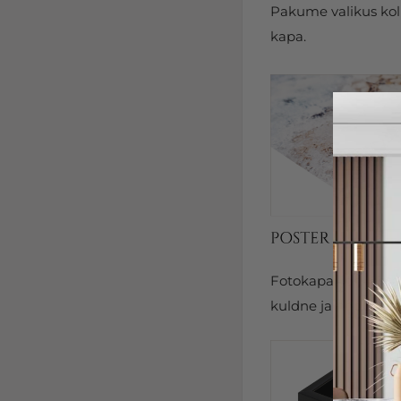
Pakume valikus kolm
kapa.
Fotokapal on kits
kuldne ja hõbedane