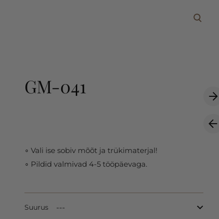
lisati ostukorvi.
Vaata ostukorvi
GM-041
∘ Vali ise sobiv mõõt ja trükimaterjal!
∘ Pildid valmivad 4-5 tööpäevaga.
Suurus