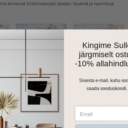
e erinevat trükimaterjali: poster, lõuend ja raamitud
Kingime Sull
järgmiselt ost
-10% allahindl
Sisesta e-mail, kuhu so
saada sooduskoodi.
as 1cm harjatud alumiiniumraam. Valikus on matt must,
 toon.