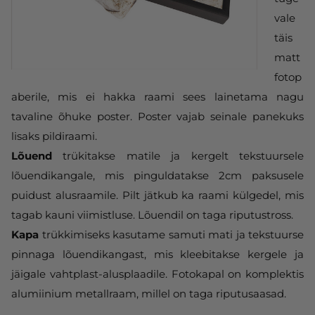
vale
täis
matt
fotop
aberile, mis ei hakka raami sees lainetama nagu
tavaline õhuke poster. Poster vajab seinale panekuks
lisaks pildiraami.
Lõuend
trükitakse matile ja kergelt tekstuursele
lõuendikangale, mis pinguldatakse 2cm paksusele
puidust alusraamile. Pilt jätkub ka raami külgedel, mis
tagab kauni viimistluse. Lõuendil on taga riputustross.
Kapa
trükkimiseks kasutame samuti mati ja tekstuurse
pinnaga lõuendikangast, mis kleebitakse kergele ja
jäigale vahtplast-alusplaadile. Fotokapal on komplektis
alumiinium metallraam, millel on taga riputusaasad.