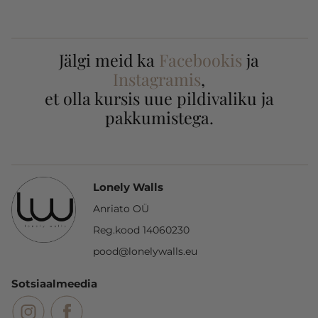
Jälgi meid ka
Facebookis
ja
Instagramis
,
et olla kursis uue pildivaliku ja
pakkumistega.
Lonely Walls
Anriato OÜ
Reg.kood 14060230
pood@lonelywalls.eu
Sotsiaalmeedia