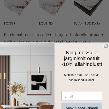
Fotokapal on kitsas 1cm harjatud alumiiniumraam.
Valikus on matt must, kuldne ja hõbedane toon.
Kingime Sulle
järgmiselt ostult
-10% allahindlust!
Sisesta e-mail, kuhu soovid
saada sooduskoodi.
Kõik meie seinapildid, fotolõuendid ja kapad trükitakse
Soovin sooduskoodi
ja valmistatakse Eestis. Väiksemad formaadid saadame