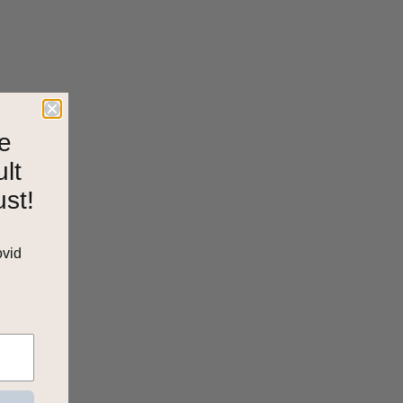
e
ult
ust!
ovid