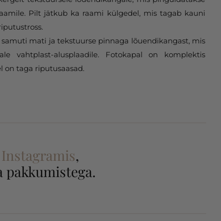
aamile. Pilt jätkub ka raami külgedel, mis tagab kauni
riputustross.
samuti mati ja tekstuurse pinnaga lõuendikangast, mis
gale vahtplast-alusplaadile. Fotokapal on komplektis
l on taga riputusaasad.
a
Instagramis
,
 ja pakkumistega.