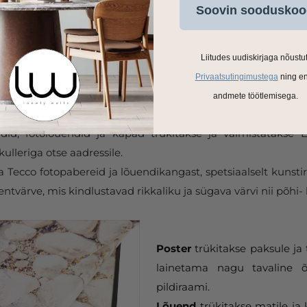
Soovin sooduskoo
Liitudes uudiskirjaga nõustu
Privaatsutingimustega
ning e
andmete töötlemisega.
ldid, fotolõuendid ja kapad trükitakse ja valmistatakse
ulleriga otse aadressile.
Tecco fotopabereid ja lõuendikangast, spetsiaalselt kunstir
tvärve, mis kindlustavad rikkaliku ja sügava värvi nii põhi- 
Poster
trükitakse paksule ja 
lainetama nagu tavaline õ
pildiraami.
Lõuend
trükitakse matile ja