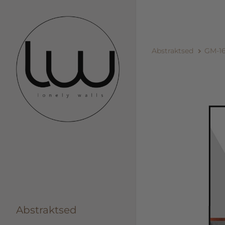
Abstraktsed
GM-1
Abstraktsed