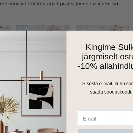
e erinevat trükimaterjali: poster, lõuend ja raamitud
Kingime Sull
järgmiselt ost
-10% allahindl
Sisesta e-mail, kuhu so
saada sooduskoodi.
as 1cm harjatud alumiiniumraam. Valikus on matt must,
 toon.