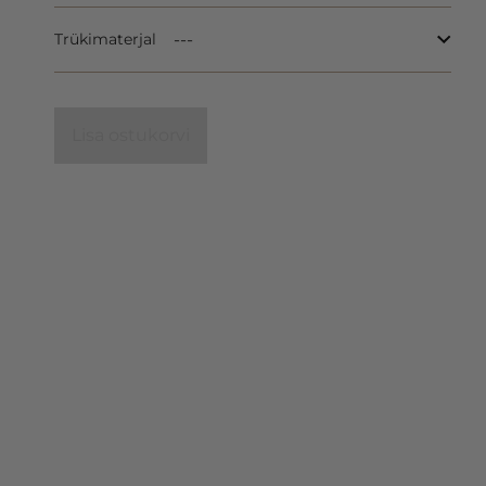
Trükimaterjal
Lisa ostukorvi