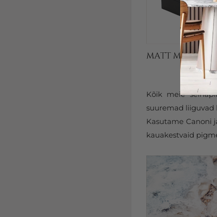
Kõik meie seinapi
suuremad liiguvad k
Kasutame Canoni ja 
kauakestvaid pigmen