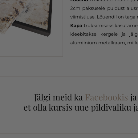
2cm paksusele puidust alusr
viimistluse. Lõuendil on taga 
Kapa
trükkimiseks kasutame 
kleebitakse kergele ja jäi
alumiinium metallraam, mille
Jälgi meid ka
Facebookis
j
et olla kursis uue pildivaliku