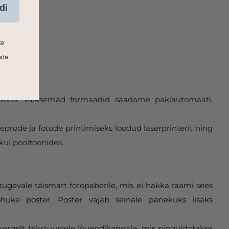
di
te
nda
 Eestis. Väiksemad formaadid saadame pakiautomaati,
eprode ja fotode printimiseks loodud laserprinterit ning
kui pooltoonides.
tugevale täismatt fotopaberile, mis ei hakka raami sees
huke poster. Poster vajab seinale panekuks lisaks
 kergelt tekstuursele lõuendikangale, mis pinguldatakse