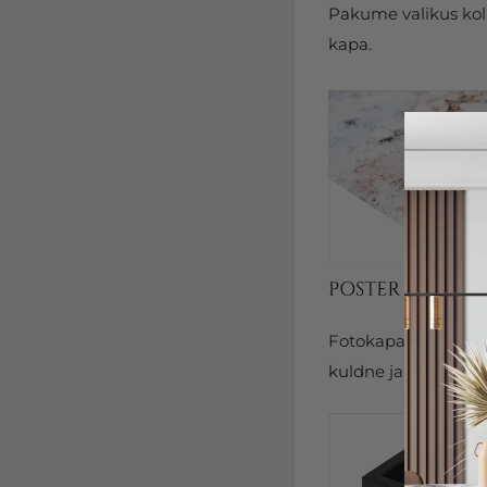
Pakume valikus kolm
kapa.
Fotokapal on kits
kuldne ja hõbedane