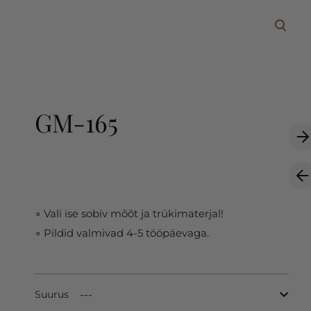
lisati ostukorvi.
Vaata ostukorvi
GM-165
∘ Vali ise sobiv mõõt ja trükimaterjal!
∘ Pildid valmivad 4-5 tööpäevaga.
Suurus