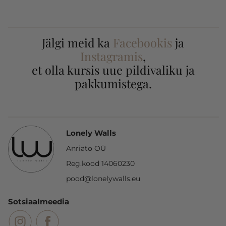
Jälgi meid ka
Facebookis
ja
Instagramis
,
et olla kursis uue pildivaliku ja
pakkumistega.
Lonely Walls
Anriato OÜ
Reg.kood 14060230
pood@lonelywalls.eu
Sotsiaalmeedia