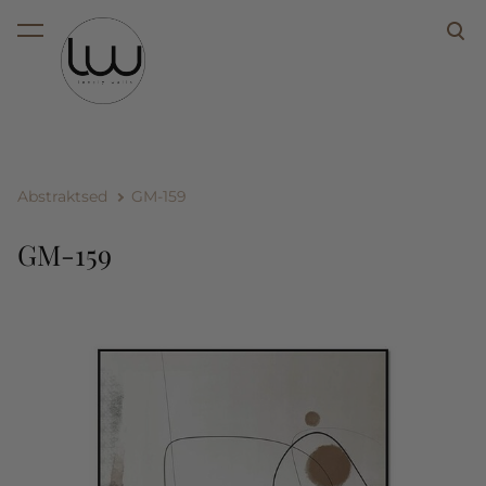
lisati ostukorvi.
Vaata ostukorvi
Abstraktsed
GM-159
GM-159