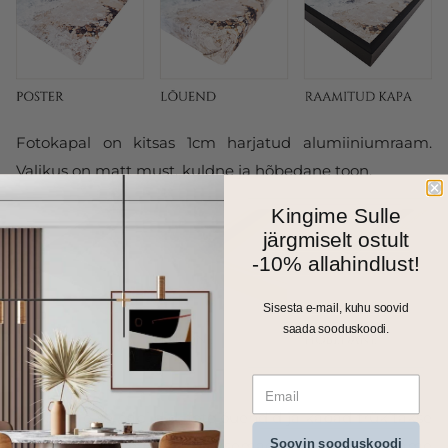
Fotokapal on kitsas 1cm harjatud alumiiniumraam.
Valikus on matt must, kuldne ja hõbedane toon.
Kingime Sulle
järgmiselt ostult
-10% allahindlust!
Sisesta e-mail, kuhu soovid
saada sooduskoodi.
Kõik meie seinapildid, fotolõuendid ja kapad trükitakse
Soovin sooduskoodi
ja valmistatakse Eestis. Väiksemad formaadid saadame