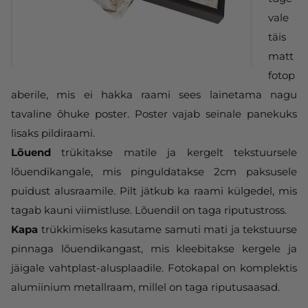
vale
täis
matt
fotop
aberile, mis ei hakka raami sees lainetama nagu
tavaline õhuke poster. Poster vajab seinale panekuks
lisaks pildiraami.
Lõuend
trükitakse matile ja kergelt tekstuursele
lõuendikangale, mis pinguldatakse 2cm paksusele
puidust alusraamile. Pilt jätkub ka raami külgedel, mis
tagab kauni viimistluse. Lõuendil on taga riputustross.
Kapa
trükkimiseks kasutame samuti mati ja tekstuurse
pinnaga lõuendikangast, mis kleebitakse kergele ja
jäigale vahtplast-alusplaadile. Fotokapal on komplektis
alumiinium metallraam, millel on taga riputusaasad.