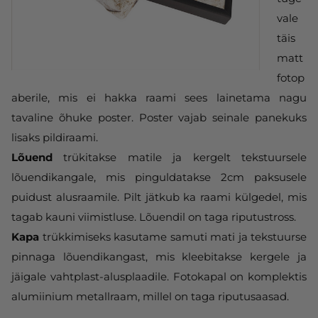
vale
täis
matt
fotop
aberile, mis ei hakka raami sees lainetama nagu
tavaline õhuke poster. Poster vajab seinale panekuks
lisaks pildiraami.
Lõuend
trükitakse matile ja kergelt tekstuursele
lõuendikangale, mis pinguldatakse 2cm paksusele
puidust alusraamile. Pilt jätkub ka raami külgedel, mis
tagab kauni viimistluse. Lõuendil on taga riputustross.
Kapa
trükkimiseks kasutame samuti mati ja tekstuurse
pinnaga lõuendikangast, mis kleebitakse kergele ja
jäigale vahtplast-alusplaadile. Fotokapal on komplektis
alumiinium metallraam, millel on taga riputusaasad.