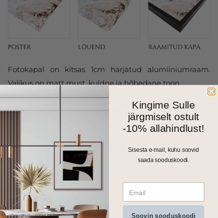
Fotokapal on kitsas 1cm harjatud alumiiniumraam.
Valikus on matt must, kuldne ja hõbedane toon.
Kingime Sulle
järgmiselt ostult
-10% allahindlust!
Sisesta e-mail, kuhu soovid
saada sooduskoodi.
Kõik meie seinapildid, fotolõuendid ja kapad trükitakse
Soovin sooduskoodi
ja valmistatakse Eestis. Väiksemad formaadid saadame