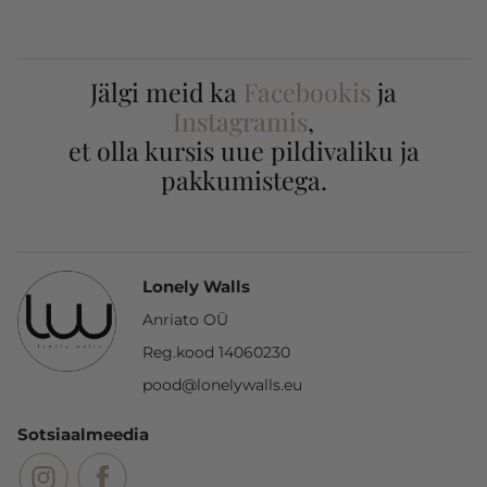
Jälgi meid ka
Facebookis
ja
Instagramis
,
et olla kursis uue pildivaliku ja
pakkumistega.
Lonely Walls
Anriato OÜ
Reg.kood 14060230
pood@lonelywalls.eu
Sotsiaalmeedia