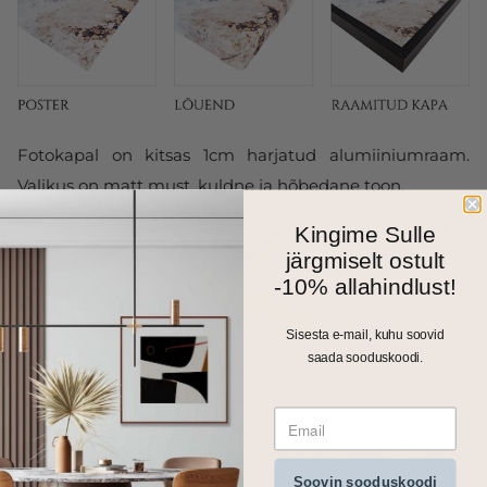
Fotokapal on kitsas 1cm harjatud alumiiniumraam.
Valikus on matt must, kuldne ja hõbedane toon.
Kingime Sulle
järgmiselt ostult
-10% allahindlust!
Sisesta e-mail, kuhu soovid
saada sooduskoodi.
Kõik meie seinapildid, fotolõuendid ja kapad trükitakse
Soovin sooduskoodi
ja valmistatakse Eestis. Väiksemad formaadid saadame