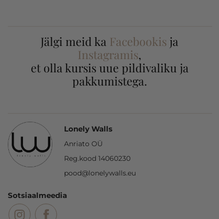
Jälgi meid ka
Facebookis
ja
Instagramis
,
et olla kursis uue pildivaliku ja
pakkumistega.
Lonely Walls
Anriato OÜ
Reg.kood 14060230
pood@lonelywalls.eu
Sotsiaalmeedia