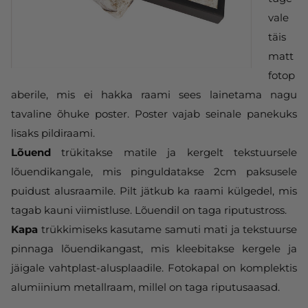
vale
täis
matt
fotop
aberile, mis ei hakka raami sees lainetama nagu
tavaline õhuke poster. Poster vajab seinale panekuks
lisaks pildiraami.
Lõuend
trükitakse matile ja kergelt tekstuursele
lõuendikangale, mis pinguldatakse 2cm paksusele
puidust alusraamile. Pilt jätkub ka raami külgedel, mis
tagab kauni viimistluse. Lõuendil on taga riputustross.
Kapa
trükkimiseks kasutame samuti mati ja tekstuurse
pinnaga lõuendikangast, mis kleebitakse kergele ja
jäigale vahtplast-alusplaadile. Fotokapal on komplektis
alumiinium metallraam, millel on taga riputusaasad.