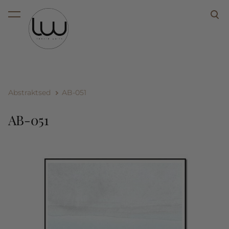
lisati ostukorvi.
Vaata ostukorvi
Abstraktsed
AB-051
AB-051