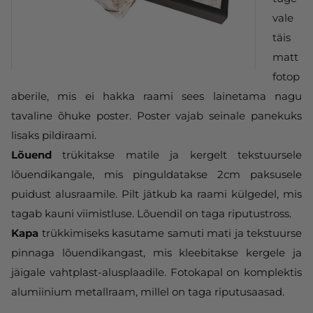
vale
täis
matt
fotop
aberile, mis ei hakka raami sees lainetama nagu
tavaline õhuke poster. Poster vajab seinale panekuks
lisaks pildiraami.
Lõuend
trükitakse matile ja kergelt tekstuursele
lõuendikangale, mis pinguldatakse 2cm paksusele
puidust alusraamile. Pilt jätkub ka raami külgedel, mis
tagab kauni viimistluse. Lõuendil on taga riputustross.
Kapa
trükkimiseks kasutame samuti mati ja tekstuurse
pinnaga lõuendikangast, mis kleebitakse kergele ja
jäigale vahtplast-alusplaadile. Fotokapal on komplektis
alumiinium metallraam, millel on taga riputusaasad.