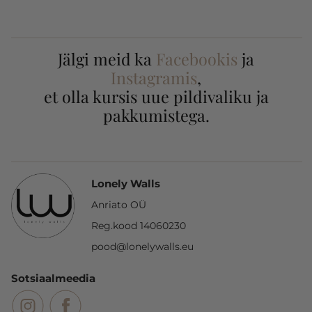
Jälgi meid ka
Facebookis
ja
Instagramis
,
et olla kursis uue pildivaliku ja
pakkumistega.
Lonely Walls
Anriato OÜ
Reg.kood 14060230
pood@lonelywalls.eu
Sotsiaalmeedia