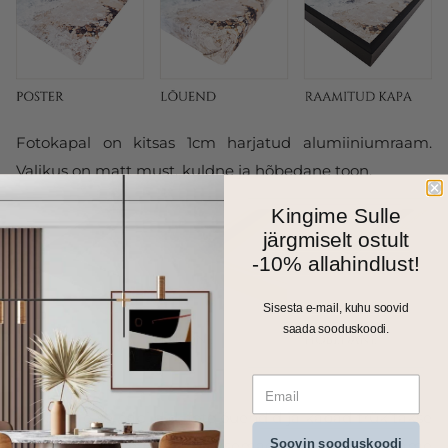
Fotokapal on kitsas 1cm harjatud alumiiniumraam.
Valikus on matt must, kuldne ja hõbedane toon.
Kingime Sulle
järgmiselt ostult
-10% allahindlust!
Sisesta e-mail, kuhu soovid
saada sooduskoodi.
Kõik meie seinapildid, fotolõuendid ja kapad trükitakse
Soovin sooduskoodi
ja valmistatakse Eestis. Väiksemad formaadid saadame