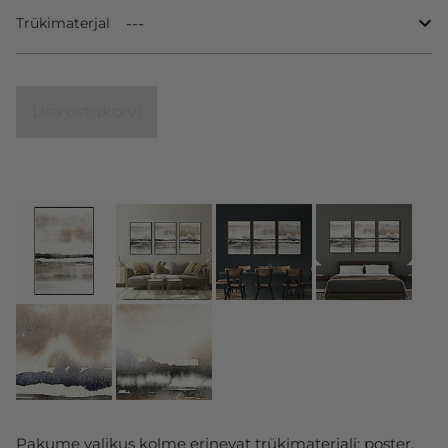
Trükimaterjal
Lisa ostukorvi
Pakume valikus kolme erinevat trükimaterjali: poster,