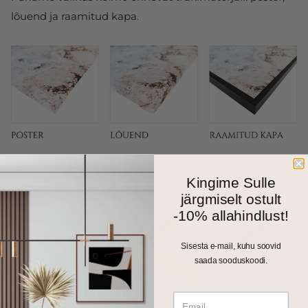
lõuend ja raamitud kapa.
Fotokapal on kitsas 1cm harjatud alumiiniumraam.
Kingime Sulle
Valikus on matt must, kuldne ja hõbedane toon.
järgmiselt ostult
-10% allahindlust!
Sisesta e-mail, kuhu soovid
saada sooduskoodi.