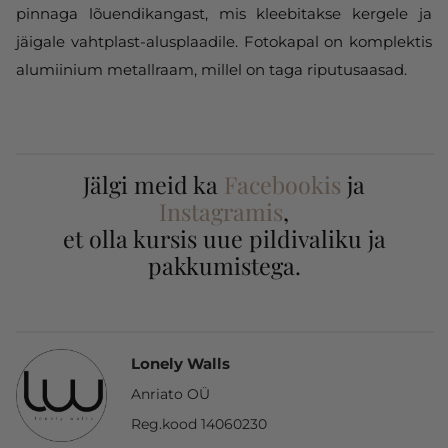
pinnaga lõuendikangast, mis kleebitakse kergele ja
jäigale vahtplast-alusplaadile. Fotokapal on komplektis
alumiinium metallraam, millel on taga riputusaasad.
Jälgi meid ka
Facebookis
ja
Instagramis
,
et olla kursis uue pildivaliku ja
pakkumistega.
Lonely Walls
Anriato OÜ
Reg.kood 14060230