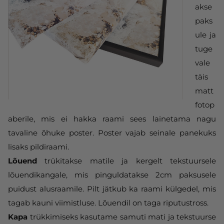
akse
paks
ule ja
tuge
vale
täis
matt
fotop
aberile, mis ei hakka raami sees lainetama nagu
tavaline õhuke poster. Poster vajab seinale panekuks
lisaks pildiraami.
Lõuend
trükitakse matile ja kergelt tekstuursele
lõuendikangale, mis pinguldatakse 2cm paksusele
puidust alusraamile. Pilt jätkub ka raami külgedel, mis
tagab kauni viimistluse. Lõuendil on taga riputustross.
Kapa
trükkimiseks kasutame samuti mati ja tekstuurse