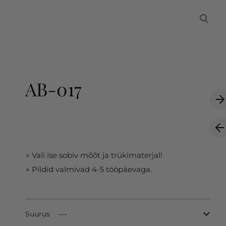
lisati ostukorvi.
Vaata ostukorvi
AB-017
∘ Vali ise sobiv mõõt ja trükimaterjal!
∘ Pildid valmivad 4-5 tööpäevaga.
Suurus