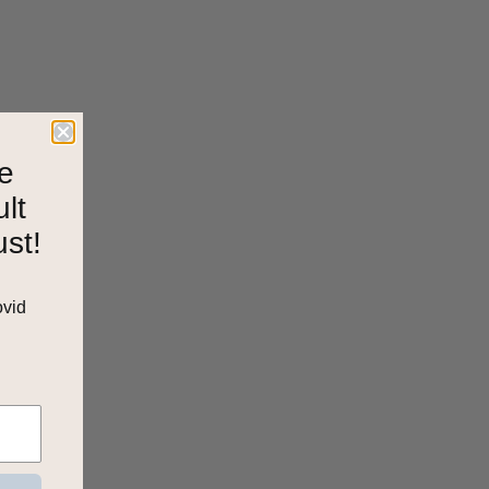
e
ult
ust!
ovid