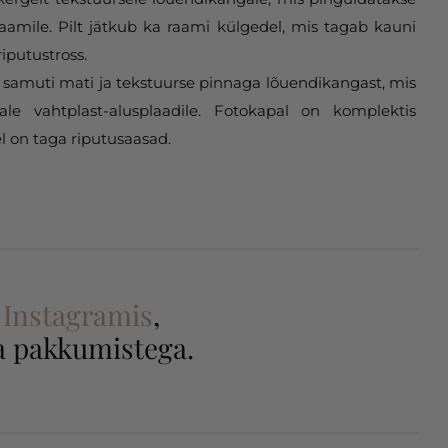
aamile. Pilt jätkub ka raami külgedel, mis tagab kauni
riputustross.
samuti mati ja tekstuurse pinnaga lõuendikangast, mis
gale vahtplast-alusplaadile. Fotokapal on komplektis
l on taga riputusaasad.
a
Instagramis
,
 ja pakkumistega.