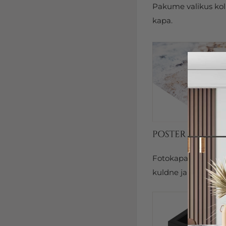
Pakume valikus kolm
kapa.
Fotokapal on kits
kuldne ja hõbedane