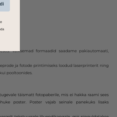
di
te
nda
 Eestis. Väiksemad formaadid saadame pakiautomaati,
eprode ja fotode printimiseks loodud laserprinterit ning
kui pooltoonides.
tugevale täismatt fotopaberile, mis ei hakka raami sees
huke poster. Poster vajab seinale panekuks lisaks
 kergelt tekstuursele lõuendikangale, mis pinguldatakse