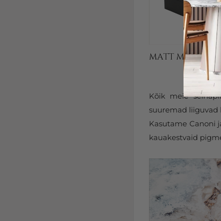
Kõik meie seinapi
suuremad liiguvad k
Kasutame Canoni ja 
kauakestvaid pigmen