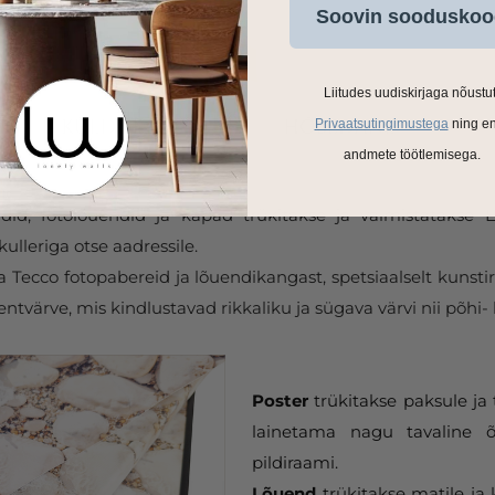
Soovin sooduskoo
Liitudes uudiskirjaga nõustu
Privaatsutingimustega
ning e
andmete töötlemisega.
ldid, fotolõuendid ja kapad trükitakse ja valmistatakse
ulleriga otse aadressile.
Tecco fotopabereid ja lõuendikangast, spetsiaalselt kunstir
tvärve, mis kindlustavad rikkaliku ja sügava värvi nii põhi- 
Poster
trükitakse paksule ja 
lainetama nagu tavaline õ
pildiraami.
Lõuend
trükitakse matile ja