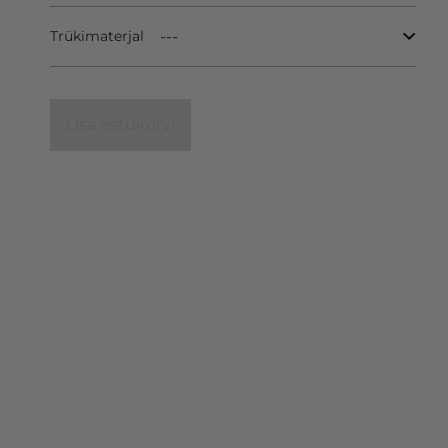
Trükimaterjal
Lisa ostukorvi