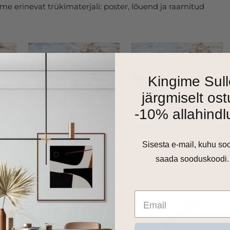
e erinevat trükimaterjali: poster, lõuend ja raamitud
Kingime Sull
järgmiselt ost
-10% allahindl
Sisesta e-mail, kuhu so
saada sooduskoodi.
as 1cm harjatud alumiiniumraam. Valikus on matt must,
 toon.