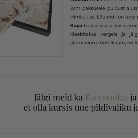
2cm paksusele puidust alusr
viimistluse. Lõuendil on taga 
Kapa
trükkimiseks kasutame 
kleebitakse kergele ja jäi
alumiinium metallraam, mille
Jälgi meid ka
Facebookis
j
et olla kursis uue pildivaliku