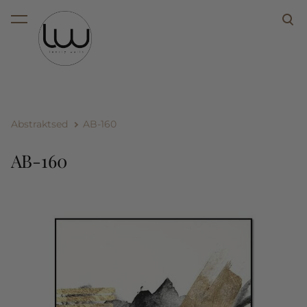
lisati ostukorvi.
Vaata ostukorvi
Abstraktsed
AB-160
AB-160