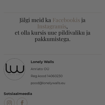
Jälgi meid ka
Facebookis
ja
Instagramis
,
et olla kursis uue pildivaliku ja
pakkumistega.
Lonely Walls
Anriato OÜ
Reg.kood 14060230
pood@lonelywalls.eu
Sotsiaalmeedia