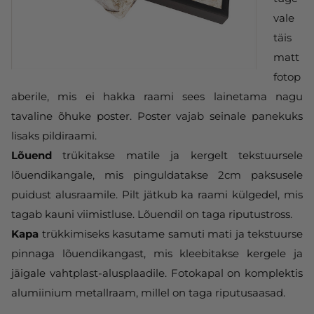
vale
täis
matt
fotop
aberile, mis ei hakka raami sees lainetama nagu
tavaline õhuke poster. Poster vajab seinale panekuks
lisaks pildiraami.
Lõuend
trükitakse matile ja kergelt tekstuursele
lõuendikangale, mis pinguldatakse 2cm paksusele
puidust alusraamile. Pilt jätkub ka raami külgedel, mis
tagab kauni viimistluse. Lõuendil on taga riputustross.
Kapa
trükkimiseks kasutame samuti mati ja tekstuurse
pinnaga lõuendikangast, mis kleebitakse kergele ja
jäigale vahtplast-alusplaadile. Fotokapal on komplektis
alumiinium metallraam, millel on taga riputusaasad.