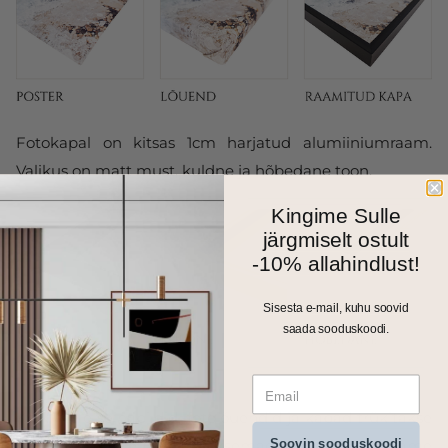
Fotokapal on kitsas 1cm harjatud alumiiniumraam.
Valikus on matt must, kuldne ja hõbedane toon.
Kingime Sulle
järgmiselt ostult
-10% allahindlust!
Sisesta e-mail, kuhu soovid
saada sooduskoodi.
Kõik meie seinapildid, fotolõuendid ja kapad trükitakse
Soovin sooduskoodi
ja valmistatakse Eestis. Väiksemad formaadid saadame