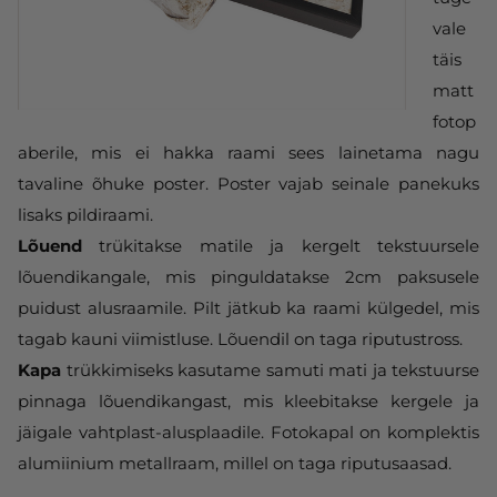
vale
täis
matt
fotop
aberile, mis ei hakka raami sees lainetama nagu
tavaline õhuke poster. Poster vajab seinale panekuks
lisaks pildiraami.
Lõuend
trükitakse matile ja kergelt tekstuursele
lõuendikangale, mis pinguldatakse 2cm paksusele
puidust alusraamile. Pilt jätkub ka raami külgedel, mis
tagab kauni viimistluse. Lõuendil on taga riputustross.
Kapa
trükkimiseks kasutame samuti mati ja tekstuurse
pinnaga lõuendikangast, mis kleebitakse kergele ja
jäigale vahtplast-alusplaadile. Fotokapal on komplektis
alumiinium metallraam, millel on taga riputusaasad.