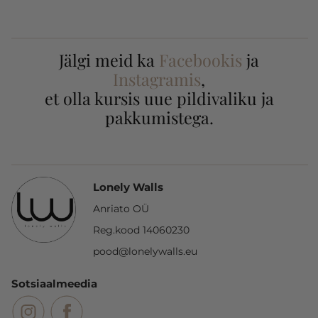
Jälgi meid ka
Facebookis
ja
Instagramis
,
et olla kursis uue pildivaliku ja
pakkumistega.
Lonely Walls
Anriato OÜ
Reg.kood 14060230
pood@lonelywalls.eu
Sotsiaalmeedia