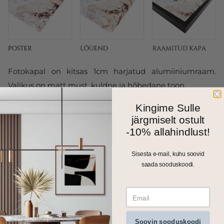
Fotokapal on kitsas 1cm harjatud alumiiniumraam.
Valikus on matt must, kuldne ja hõbedane toon.
Kingime Sulle
järgmiselt ostult
-10% allahindlust!
Sisesta e-mail, kuhu soovid
saada sooduskoodi.
Kõik meie seinapildid, fotolõuendid ja kapad trükitakse
Soovin sooduskoodi
ja valmistatakse Eestis. Väiksemad formaadid saadame