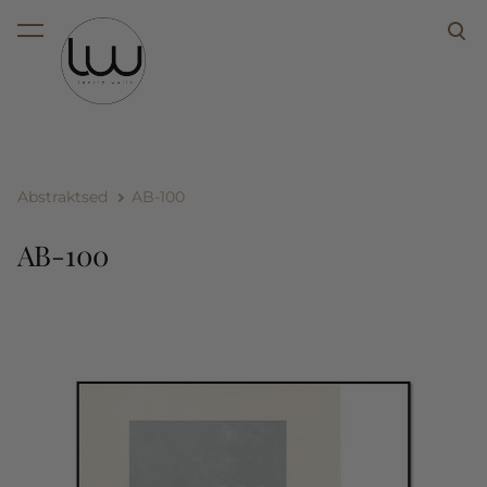
lisati ostukorvi.
Vaata ostukorvi
Abstraktsed
AB-100
AB-100